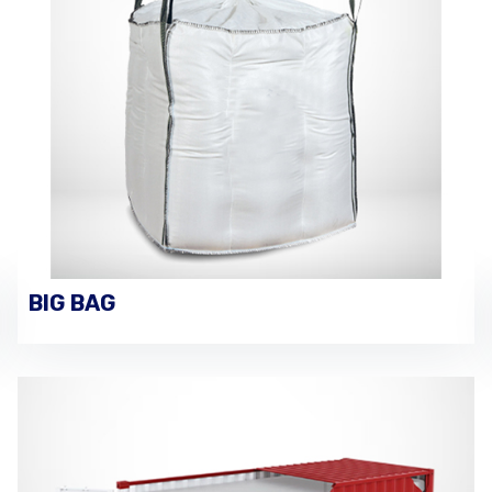
BIG BAG
VOIR LES DÉTAILS