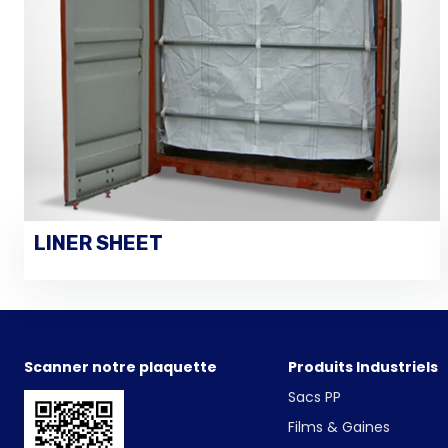
LINER SHEET
VOIR LES DÉTAILS
Scanner notre plaquette
Produits Industriels
Sacs PP
Films & Gaines