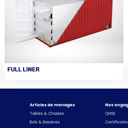
FULL LINER
VOIR LES DÉTAILS
Articles de menages
Nos enga
Tables & Chaises
QHSE
Bols & Bassines
Certificati