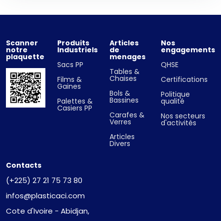
Scanner
Produits
Articles
Nos
notre
Industriels
de
engagements
plaquette
menages
Sacs PP
QHSE
Tables &
Chaises
Films &
Certifications
Gaines
Bols &
Politique
Bassines
Palettes &
qualité
Casiers PP
Carafes &
Nos secteurs
Verres
d'activités
Articles
Divers
Contacts
(+225) 27 21 75 73 80
infos@plasticaci.com
Cote d'Ivoire - Abidjan,