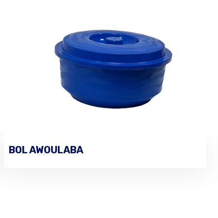
BOL AWOULABA
PASSER UNE COMMANDE