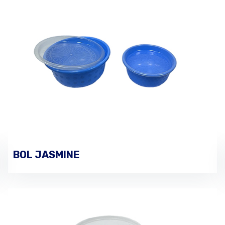
BOL JASMINE
PASSER UNE COMMANDE