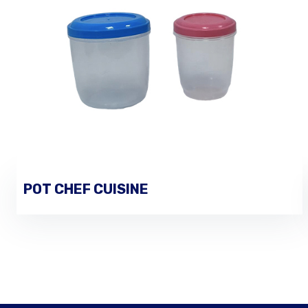
POT CHEF CUISINE
PASSER UNE COMMANDE