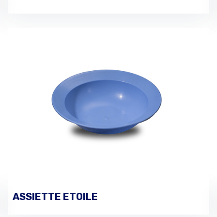
ASSIETTE ETOILE
PASSER UNE COMMANDE