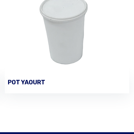
POT YAOURT
PASSER UNE COMMANDE