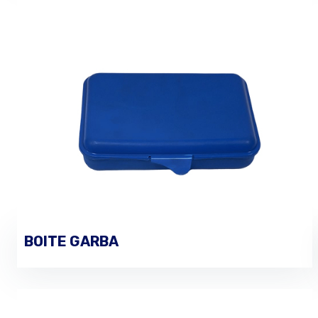
BOITE GARBA
PASSER UNE COMMANDE